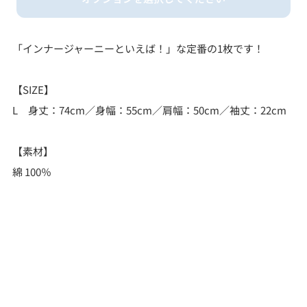
L
「インナージャーニーといえば！」な定番の1枚です！
【SIZE】
L 身丈：74cm／身幅：55cm／肩幅：50cm／袖丈：22cm
【素材】
綿 100％