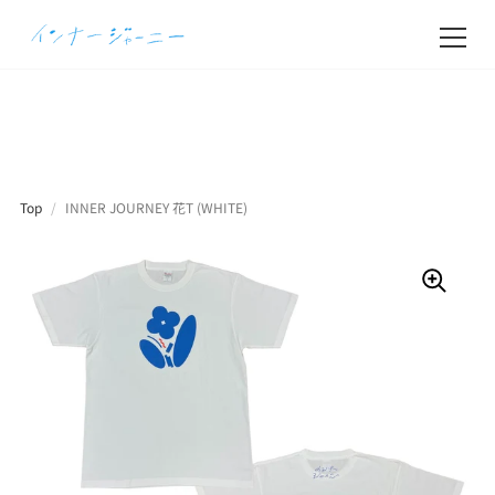
Top
/
INNER JOURNEY 花T (WHITE)