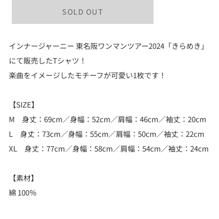
SOLD OUT
M
L
インナージャーニー 東名阪ワンマンツアー2024「きらめき」
XL
にて販売したTシャツ！
楽曲をイメージしたモチーフが可愛い1枚です！
【SIZE】
M 身丈：69cm／身幅：52cm／肩幅：46cm／袖丈：20cm
L 身丈：73cm／身幅：55cm／肩幅：50cm／袖丈：22cm
XL 身丈：77cm／身幅：58cm／肩幅：54cm／袖丈：24cm
【素材】
綿 100％