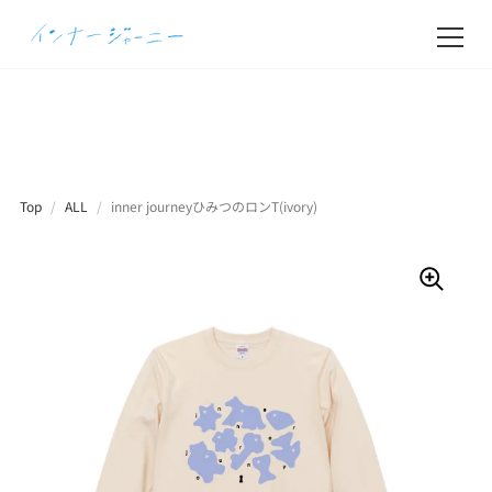
Top
/
ALL
/
inner journeyひみつのロンT(ivory)