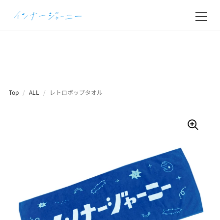
Top
/
ALL
/
レトロポップタオル